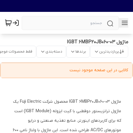
ماژول IGBT 6MBP20JB060-03
پربازدیدترین
برندها
دسته‌بندی
فقط محصولات موجو
کالایی در این صفحه موجود نیست
ماژول IGBT 6MBP20JB060-03 محصول شرکت Fuji Electric یک
ماژول ترانزیستور دوقطبی با گیت ایزوله (IGBT Module) است
که برای کاربردهای اینورتر، منابع تغذیه صنعتی و درایو
موتورهای AC/DC طراحی شده است. این ماژول با ولتاژ نامی 600