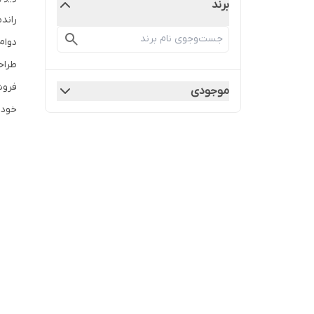
برند
راند
دوام
طراح
موجودی
خود را با اطم