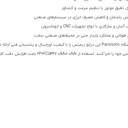
ل دقیق موتور با تنظیم سرعت و گشتاور
یش راندمان و کاهش مصرف انرژی در سیستم‌های صنعتی
ان و سازگاری با انواع تجهیزات CNC و اتوماسیون
 طولانی و عملکرد پایدار حتی در محیط‌های صنعتی سخت
فروشگاه Parsiscnc این درایو زیمنس را با کیفیت اورجینال و پشتیبانی فنی 
جرا کنند. استفاده از 2P6FC5447-0AA01-0AA1 باعث افزایش دقت، کارایی و عملکرد پایدار سیستم‌های صنعتی می‌شود.