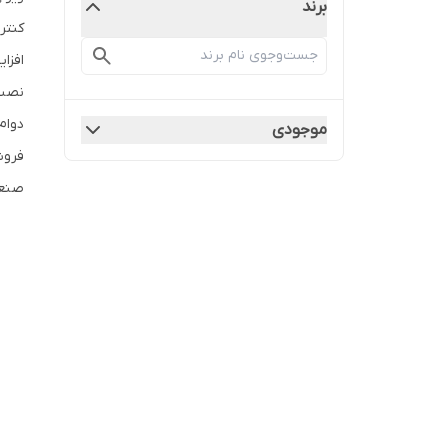
برند
کنتر
افزا
نصب آس
دوام
موجودی
صنعتی خود را ا