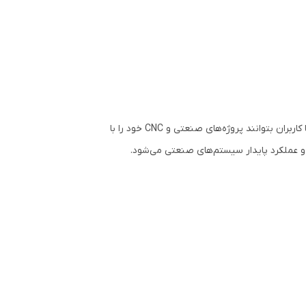
فروشگاه Parsiscnc این درایو را با کیفیت اورجینال و پشتیبانی فنی ارائه می‌دهد تا کاربران بتوانند پروژه‌های صنعتی و CNC خود را با