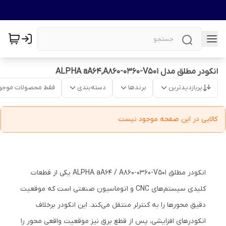
انکودر مطلق مدل ALPHA aA64,A860-0360-V501
پربازدیدترین
برندها
دسته‌بندی
فقط محصولات موجو
کالایی در این صفحه موجود نیست
انکودر مطلق ALPHA aA64 / A860-0360-V501 یکی از قطعات
کلیدی سیستم‌های CNC و اتوماسیون صنعتی است که موقعیت
دقیق محور‌ها را به کنترلر منتقل می‌کند. این انکودر برخلاف
انکودرهای افزایشی، پس از قطع برق نیز موقعیت واقعی محور را