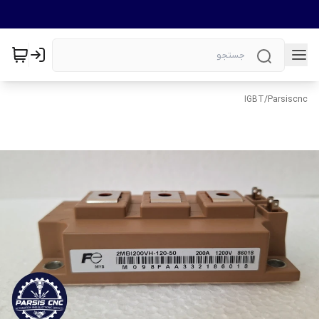
IGBT
/
Parsiscnc