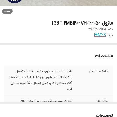
ماژول IGBT 2MBI200VH-120-50
2MBI200VH-120-50
برند:
FEMYS
مشخصات
مشخصات فنی
قابلیت تحمل جریان200آمپر، قابلیت تحمل
ولتاژ1200ولت، عایق پین ها تا پایه حدود2500V
AC، حداکثر دمای محل اتصال 150 درجه سانتی
گراد
ویژگی ها
تلفات سوئیچینگ پایین و راندمان بالا،
سوئیچینگ سریع مناسب برای فرکانس متوسط
تا بالا، عایق بندی ایمن در برابر شوک های
توضیحات