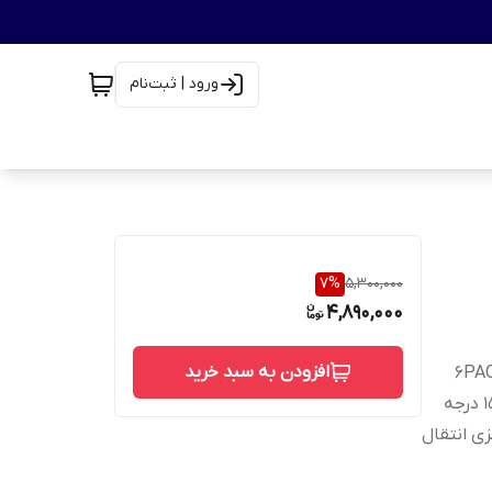
ورود | ثبت‌نام
7
%
5,300,000
4,890,000
افزودن به سبد خرید
 75 آمپر، قابلیت تحمل ولتاژ 600ولت، 6PACK
IGBT، دارای دیود داخلی برای هرIGBT، حداکثر دمای کاری تا 15 درجه
 2500V AC، دارای پد فلزی انتقال