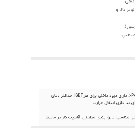
 دهی
ز بالا و
سور)،
 تهویه مطبوع و HVAC، منابع تغذیه سوئیچینگ، UPSصنعتی،
قابلیت تحمل جریان 75 آمپر، قابلیت تحمل ولتاژ 600ولت، 6PACK IGBT، دارای دیود داخلی برای هرIGBT، حداکثر دمای
هی مناسب، عایق بندی مطمئن، قابلیت کار در محیط