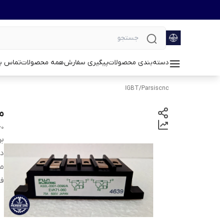
دسته‌بندی محصولات
پیگیری سفارش
همه محصولات
تماس با
IGBT
/
Parsiscnc
ماژو
60
بر
دس
م
ف