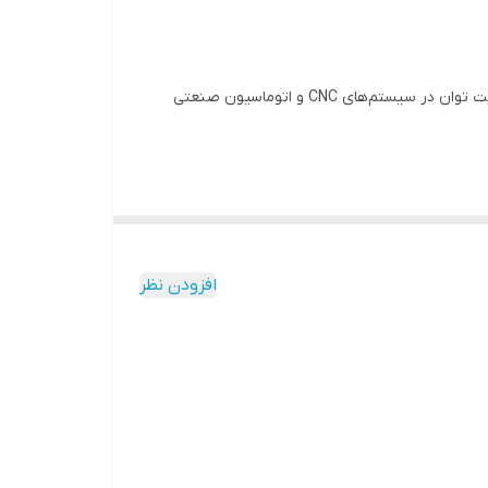
اینورترهای موتور سه فاز، درایوهای صنعتی(درایو پمپ،فن،کمپرسور)، سیستم تهویه مطبوع و HVAC، منابع تغذیه
ماژول IGBT FUJI EVK71-060 یک قطعه صنعتی با عملکرد بالا برای اینورترهای سه فاز است. این ماژول برای کنترل دقیق موتور و مدیریت توان در سیستم‌های CNC و اتوماسیون صنعتی
افزودن نظر