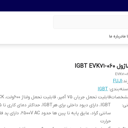
 ما
درباره ما
ل IGBT EVK71-060
EVK71-0
ند:
FUJI
ته‌بندی
:
IGBT
شخصات
قابلیت تحمل جریان
نی
:
سانتی گراد، عایق پایه تا پین ها حدود
حرارت