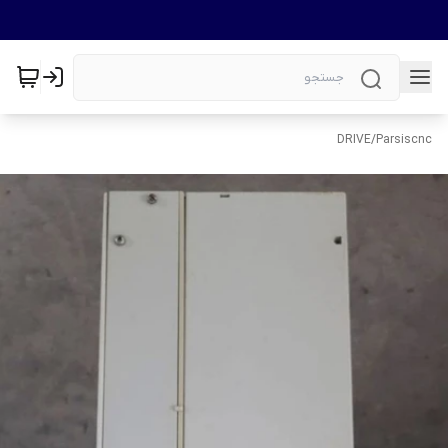
DRIVE
/
Parsiscnc