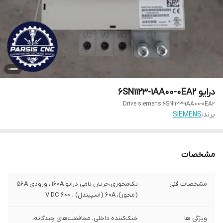
درایو 6SN1123-1AA00-0EA2
Drive siemens 6SN1123-1AA00-0EA2
برند:
SIEMENS
مشخصات
مشخصات فنی
تک‌محوری،جریان نامی درایو ۱۶۰A ، ورودی ۵۶A
(محور)، ۶۰A (اسپیندل) ، 600 V DC
ویژگی ها
خنک‌کننده داخلی، محافظت‌های چندگانه،