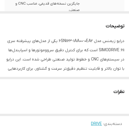
جایگزین نسخه‌های قدیمی، مناسب CNC و
صنعتی
کاربردها
کنترل موتور دقیق در CNC، رباتیک، نقاله‌ها،
توضیحات
تعمیر و نگهداری تجهیزات SIMODRIVE
درایو زیمنس مدل 6SN1123-1AA00-0EA2 یکی از مدل‌های پیشرفته سری
SIMODRIVE 611 است که برای کنترل دقیق سرووموتورها و اسپایندل‌ها
در سیستم‌های CNC و خطوط تولید صنعتی طراحی شده است. این درایو
با توان بالاتر و قابلیت تنظیم دقیق‌تر سرعت و گشتاور، برای کاربردهایی
که نیاز به عملکرد پیوسته و دقت حرکتی بالا دارند، مناسب است.
نظرات
طراحی ماژولار و سیستم‌های حفاظتی داخلی این مدل، عملکرد پایدار و
طول عمر بالایی را فراهم می‌کند. هماهنگی کامل با کنترلرهای صنعتی
زیمنس باعث می‌شود استفاده در انواع ماشین‌آلات CNC، فرز، تراش و
دسته‌بندی
:
DRIVE
برش صنعتی ساده و مطمئن باشد.