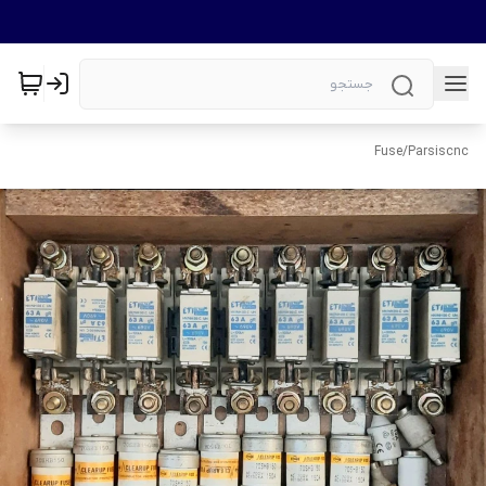
Fuse
/
Parsiscnc