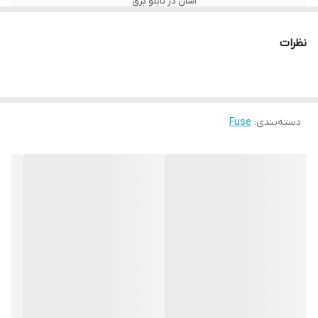
آسان در تابلو برق
ویژگی ها
حفاظت مطمئن در برابر اتصال کوتاه و
نظرات
اضافه‌جریان شدید، توانایی تحمل جریان‌های
لحظه‌ای بدون عملکرد بی‌مورد، قابلیت قطع
جریان‌های بالا تا چندین کیلوآمپر، عمر طولانی و
نیاز به نگهداری کم، قابلیت تعویض سریع و
ساده در تابلوها
دسته‌بندی
:
Fuse
کاربردها
استفاده در تابلوهای برق صنعتی و توزیع،
حفاظت از ترانسفورماتورهای قدرت، حفاظت
موتورهای الکتریکی و تجهیزات راه‌انداز، حفاظت
سیستم‌های UPS و اینورتر، حفاظت خطوط
برق فشار ضعیف و متوسط در صنایع