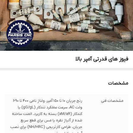
فیوز های قدرتی آمپر بالا
مشخصات
مشخصات فنی
رنج جریان 10 تا 150 آمپر، ولتاژ نامی 400 تا 690
ولت AC، سرعت عملکرد تندکار (gG/gL) یا
کندکار (aM/aR) بسته به کاربرد، المنت ساخته
شده از آلیاژ نقره یا مس برای قطع سریع
جریان، طراحی کارتریجی (NH/HRC) برای نصب