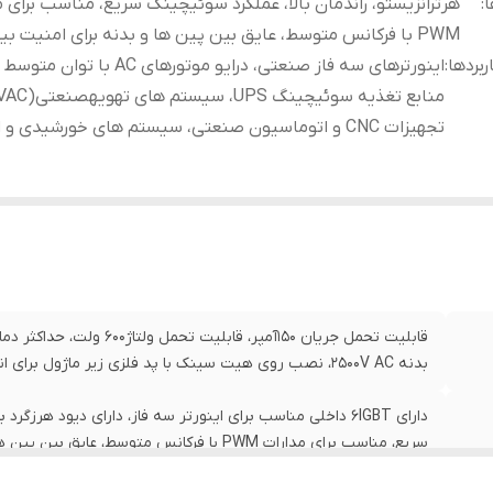
ا
:
هرترانزیستو، راندمان بالا، عملکرد سوئیچینگ سریع، مناسب برای م
PWM با فرکانس متوسط، عایق بین پین ها و بدنه برای امنیت بیشترر
ربردها
:
اینورترهای سه فاز صنعتی، درایو موتورهای AC با ت
تجهیزات CNC و اتوماسیون صنعتی، سیستم های خورشیدی و انژی نو
بدنه 2500V AC، نصب روی هیت سینک با پد فلزی زیر ماژول برای انتقال حرارت
دارای 6IGBT داخلی مناسب برای اینورتر سه فاز، دارای دیود هرز
سریع، مناسب برای مدارات PWM با فرکانس متوسط، عایق بین پین ها و بدنه برای امنیت بیشترر