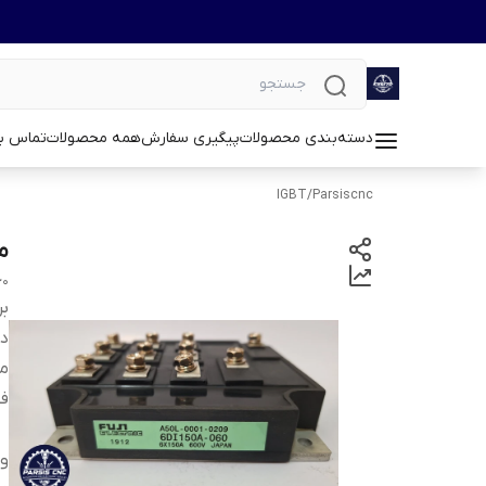
دسته‌بندی محصولات
پیگیری سفارش
همه محصولات
تماس با
IGBT
/
Parsiscnc
ماژو
60
بر
دس
م
ف
وی