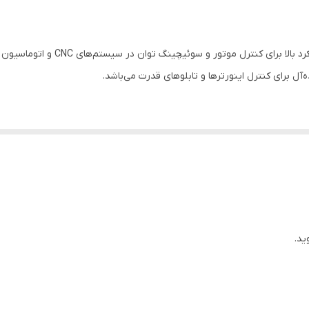
تهویهصنعتی(HVAC)، تجهیزات CNC و اتوماسیون صنعتی، سیستم های خورشیدی و انژی نو
ماژول IGBT FUJI 6DI150A-060 یک قطع
‌آل برای کنترل اینورترها و تابلوهای قدرت می‌باشد.
را مشاهده کنید.
ید.