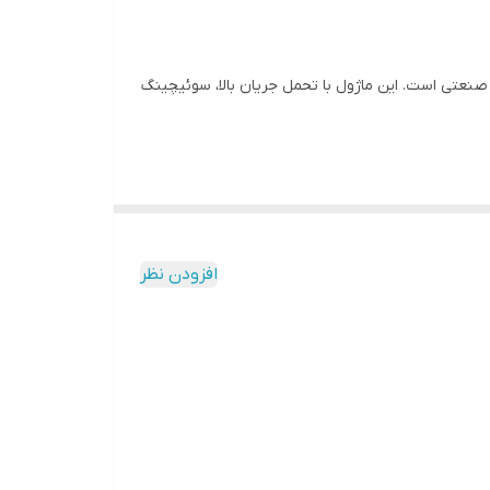
اینورترهای سه فاز صنعتی، درایو موتورهای AC با توان متوسط تا بالا، منابع تغذیه سوئیچینگ UPS، سیستم های
ه صنعتی با عملکرد بالا برای کنترل موتور و سوئیچینگ توان در سیستم‌های CNC و اتوماسیون صنعتی است. این ماژول با تحمل جریان بالا، سوئیچینگ
افزودن نظر