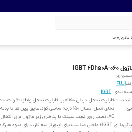
 ما
درباره ما
ل IGBT 6DI150A-060
6DI150A-0
ند:
FUJI
ته‌بندی
:
IGBT
شخصات
قابلیت تحمل جریان 150آمپر، قابلیت تحمل و
نی
:
AC، نصب روی هیت سینک با پد فلزی زیر ماژول برای انتقال حرارت
ژگی
دارای 6IGBT داخلی مناسب برای اینورتر سه فاز، دارای دیود هرزگرد