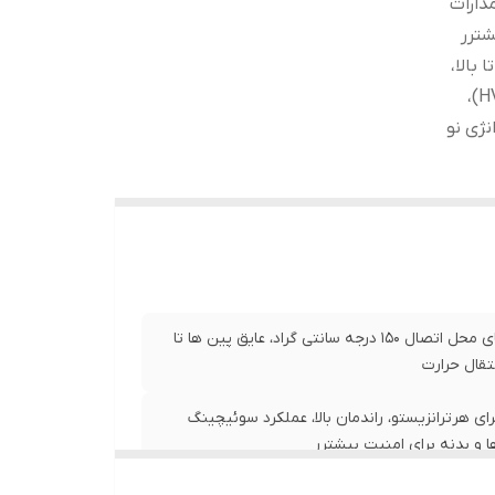
دارات
وان متوسط تا بالا،
منابع تغذیه سوئیچینگ UPS، سیستم های تهویهصنعتی(HVAC)،
قابلیت تحمل جریان 150آمپر، قابلیت تحمل ولتاژ600 ولت، حداکثر دمای محل اتصال 150 درجه سانتی گراد، عایق پین ها تا
گرد برای هرترانزیستو، راندمان بالا، عملکرد سوئیچینگ