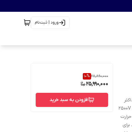
ورود | ثبت‌نام
10
%
28,890,000
25,990,000
افزودن به سبد خرید
لتاژ600 ولت، حداکثر
دمای محل اتصال 150 درجه سانتی گراد، عایق پین ها تا بدنه 2500V
 برای