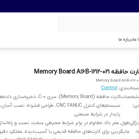
 ما
درباره ما
ت حافظه Memory Board A16B-1212-021
Memory Board A16B-1212-0
ته‌بندی
:
Control
شخصات
کارت حافظه (Memory Board)، سری 0-C، ذخیره‌سازی د
نی
:
سیستم‌های کنترل CNC FANUC، طراحی فشرده، نصب آ
پایدار در شرایط صنعتی
ژگی
طول عمر بالا، مقاوم در برابر شرایط محیطی سخت، نصب و راه‌اندا
ا
:
جایگزینی برای کارت‌های حافظه قدیمی یا آسیب‌دیده، عملکرد دقیق 