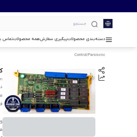
دسته‌بندی محصولات
پیگیری سفارش
همه محصولات
تماس با
Control
/
Parsiscnc
کار
21
دس
م
ف
وی
ه