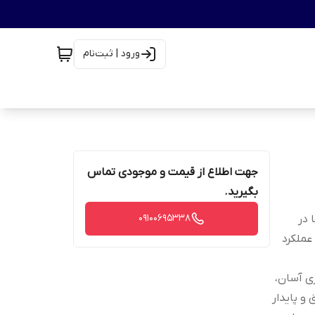
ورود | ثبت‌نام
جهت اطلاع از قیمت و موجودی تماس
بگیرید.
09100695338
اده‌ها در
سان، عملکرد
زی آسان،
و پایدار