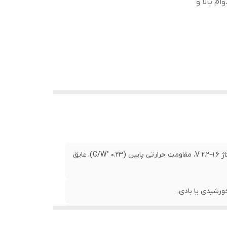
ینگ سریع، دوام بالا و
ولتاژ 600 V، جریان 200 A، دو ترانزیستور IGBT با دیود داخلی، افت ولتاژ 1.6–2.2 V، مقاومت حرارتی پایین (0.23 °C/W)، عایق