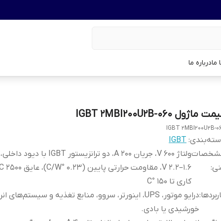
 ما
درباره ما
ت ماژول IGBT 2MBI200U2B-060
IGBT 2MBI200U2B-0
ته‌بندی
:
IGBT
شخصات
ولتاژ 600 V، جریان 200 A، دو ترانزیستور BT
نی
:
کاری تا 150 °C
ربردها
:
درایو موتور، UPS، اینورتر، سروو، منابع تغذیه و سیستم‌های ان
خورشیدی یا بادی.