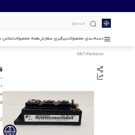
دسته‌بندی محصولات
پیگیری سفارش
همه محصولات
تماس با
IGBT
/
Parsiscnc
قیم
60
دس
م
ف
کا