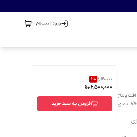
ورود | ثبت‌نام
6
%
6,920,000
6,500,000
IG با دیود داخلی، افت ولتاژ
افزودن به سبد خرید
1.6–2.2 V، مقاومت حرارتی پایین (0.23 °C/W)، عایق 2500 VAC، دمای
رژی