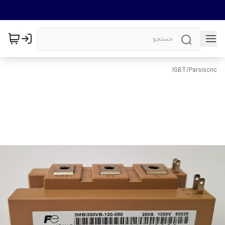
IGBT
/
Parsiscnc