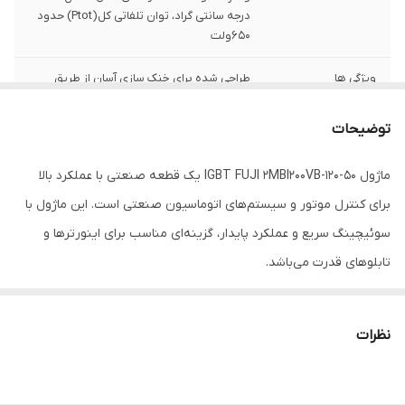
درجه سانتی گراد، توان تلفاتی کل(Ptot) حدود
650ولت
ویژگی ها
طراحی شده برای خنک سازی آسان از طریق
صفحه زیرین(Base Plate)، دارای دیود هرزگرد
داخلی، مناسب برای کارکرد در فرکانس متوسط،
توضیحات
قابلیت تحمل جریان بالا برای زمان کوتاه، تلفات
سوئیچینگ پایین
ماژول IGBT FUJI 2MBI200VB-120-50 یک قطعه صنعتی با عملکرد بالا
کاربردها
درایوهای موتورهای DCوAC، اینورترهای
برای کنترل موتور و سیستم‌های اتوماسیون صنعتی است. این ماژول با
صنعتی، سیستم های قدرت بالا UPS، منابع
سوئیچینگ سریع و عملکرد پایدار، گزینه‌ای مناسب برای اینورترها و
تغذیه سوئیچینگ، سیستم های انرژی
تجدیدپذیر، سیستم های جوشکاری صنعتی
تابلوهای قدرت می‌باشد.
برای بررسی محصول مشابه می‌توانید
ماژول 2MBI200VH-120-50
را
نظرات
مشاهده کنید.