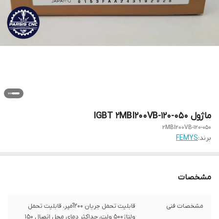
ماژول IGBT 2MBI200VB-120-050
2MBI200VB-120-050
برند:
FEMYS
مشخصات
مشخصات فنی
قابلیت تحمل جریان 200آمپر، قابلیت تحمل
ولتاژ500 ولت، حداکثر دمای محل اتصال 150